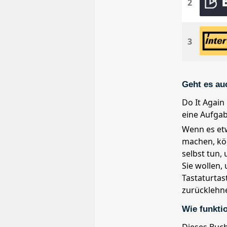
2
3
Geht es au
Do It Again
eine Aufgab
Wenn es etw
machen, kön
selbst tun,
Sie wollen,
Tastaturtas
zurücklehn
Wie funktio