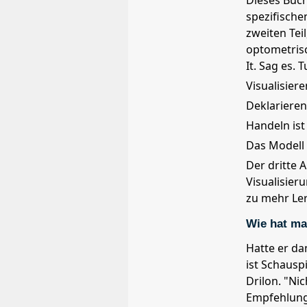
Dieses Buch
spezifische
zweiten Tei
optometrisc
It. Sag es. 
Visualisiere
Deklarieren 
Handeln ist
Das Modell 
Der dritte 
Visualisier
zu mehr Ler
Wie hat ma
Hatte er da
ist Schauspi
Drilon. "Nic
Empfehlung 