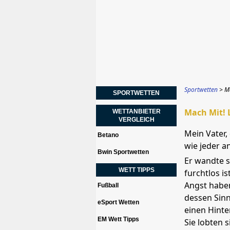
Sportwetten
M
SPORTWETTEN
Mach Mit! 
WETTANBIETER
VERGLEICH
Mein Vater,
Betano
wie jeder a
Bwin Sportwetten
Er wandte s
WETT TIPPS
furchtlos is
Angst haben
Fußball
dessen Sinn
eSport Wetten
einen Hinter
EM Wett Tipps
Sie lobten 