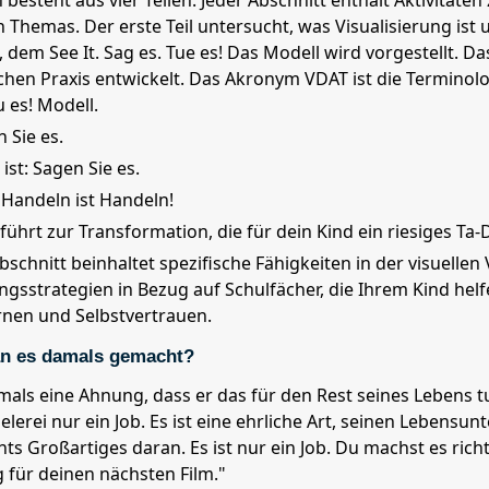
 besteht aus vier Teilen. Jeder Abschnitt enthält Aktivitäte
n Themas. Der erste Teil untersucht, was Visualisierung ist u
l, dem See It. Sag es. Tue es! Das Modell wird vorgestellt. 
hen Praxis entwickelt. Das Akronym VDAT ist die Terminolo
Tu es! Modell.
n Sie es.
ist: Sagen Sie es.
 Handeln ist Handeln!
führt zur Transformation, die für dein Kind ein riesiges Ta-D
Abschnitt beinhaltet spezifische Fähigkeiten in der visuelle
ungsstrategien in Bezug auf Schulfächer, die Ihrem Kind he
nen und Selbstvertrauen.
n es damals gemacht?
mals eine Ahnung, dass er das für den Rest seines Lebens t
elerei nur ein Job. Es ist eine ehrliche Art, seinen Lebensun
hts Großartiges daran. Es ist nur ein Job. Du machst es rich
für deinen nächsten Film."