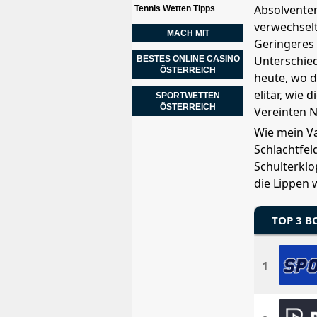
Absolventen
Tennis Wetten Tipps
verwechselt
MACH MIT
Geringeres 
Unterschie
BESTES ONLINE CASINO
ÖSTERREICH
heute, wo d
elitär, wie
SPORTWETTEN
ÖSTERREICH
Vereinten N
Wie mein Va
Schlachtfel
Schulterklo
die Lippen 
TOP 3 
1