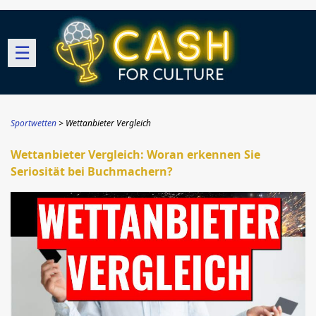
☰
Sportwetten
Wettanbieter Vergleich
Wettanbieter Vergleich: Woran erkennen Sie
Seriosität bei Buchmachern?