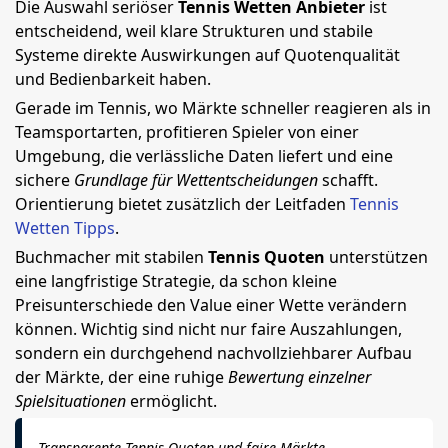
Die Auswahl seriöser
Tennis Wetten Anbieter
ist
entscheidend, weil klare Strukturen und stabile
Systeme direkte Auswirkungen auf Quotenqualität
und Bedienbarkeit haben.
Gerade im Tennis, wo Märkte schneller reagieren als in
Teamsportarten, profitieren Spieler von einer
Umgebung, die verlässliche Daten liefert und eine
sichere
Grundlage für Wettentscheidungen
schafft.
Orientierung bietet zusätzlich der Leitfaden
Tennis
Wetten Tipps
.
Buchmacher mit stabilen
Tennis Quoten
unterstützen
eine langfristige Strategie, da schon kleine
Preisunterschiede den Value einer Wette verändern
können. Wichtig sind nicht nur faire Auszahlungen,
sondern ein durchgehend nachvollziehbarer Aufbau
der Märkte, der eine ruhige
Bewertung einzelner
Spielsituationen
ermöglicht.
Transparente Tennis Quoten und faire Märkte