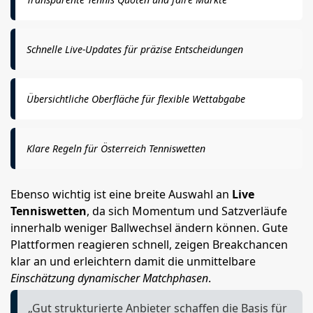
Schnelle Live-Updates für präzise Entscheidungen
Übersichtliche Oberfläche für flexible Wettabgabe
Klare Regeln für Österreich Tenniswetten
Ebenso wichtig ist eine breite Auswahl an
Live
Tenniswetten
, da sich Momentum und Satzverläufe
innerhalb weniger Ballwechsel ändern können. Gute
Plattformen reagieren schnell, zeigen Breakchancen
klar an und erleichtern damit die unmittelbare
Einschätzung dynamischer Matchphasen
.
„Gut strukturierte Anbieter schaffen die Basis für