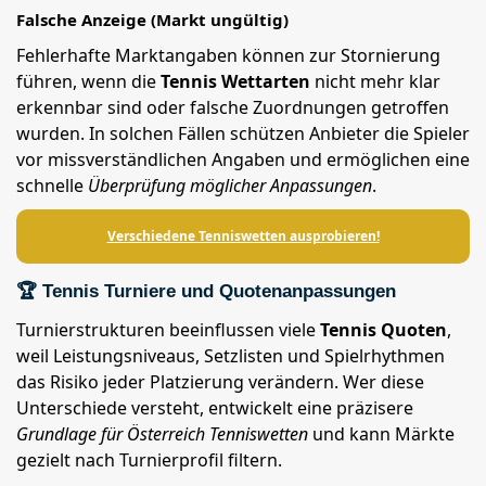
Falsche Anzeige (Markt ungültig)
Fehlerhafte Marktangaben können zur Stornierung
führen, wenn die
Tennis Wettarten
nicht mehr klar
erkennbar sind oder falsche Zuordnungen getroffen
wurden. In solchen Fällen schützen Anbieter die Spieler
vor missverständlichen Angaben und ermöglichen eine
schnelle
Überprüfung möglicher Anpassungen
.
Verschiedene Tenniswetten ausprobieren!
🏆 Tennis Turniere und Quotenanpassungen
Turnierstrukturen beeinflussen viele
Tennis Quoten
,
weil Leistungsniveaus, Setzlisten und Spielrhythmen
das Risiko jeder Platzierung verändern. Wer diese
Unterschiede versteht, entwickelt eine präzisere
Grundlage für Österreich Tenniswetten
und kann Märkte
gezielt nach Turnierprofil filtern.