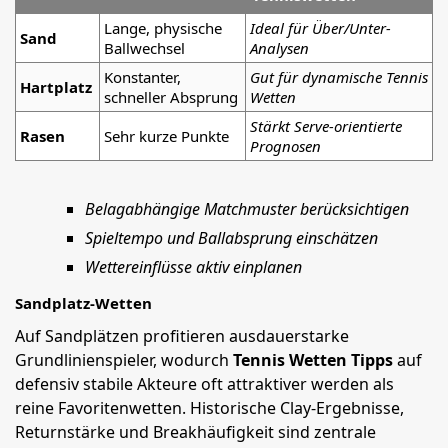
Lange, physische
Ideal für Über/Unter-
Sand
Ballwechsel
Analysen
Konstanter,
Gut für dynamische Tennis
Hartplatz
schneller Absprung
Wetten
Stärkt Serve-orientierte
Rasen
Sehr kurze Punkte
Prognosen
Belagabhängige Matchmuster berücksichtigen
Spieltempo und Ballabsprung einschätzen
Wettereinflüsse aktiv einplanen
Sandplatz-Wetten
Auf Sandplätzen profitieren ausdauerstarke
Grundlinienspieler, wodurch
Tennis Wetten Tipps
auf
defensiv stabile Akteure oft attraktiver werden als
reine Favoritenwetten. Historische Clay-Ergebnisse,
Returnstärke und Breakhäufigkeit sind zentrale