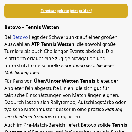
Tennisangebote jetzt prüfen!
Betovo – Tennis Wetten
Bei
Betovo
liegt der Schwerpunkt auf einer großen
Auswahl an
ATP Tennis Wetten
, die sowohl große
Turniere als auch Challenger-Events abdeckt. Die
Plattform erlaubt eine zügige Navigation und
unterstützt eine schnelle
Einordnung verschiedener
Matchkategorien
.
Für Fans von
Über/Unter Wetten Tennis
bietet der
Anbieter fein abgestufte Linien, die sich gut für
taktische Einschätzungen von Matchlängen eignen.
Dadurch lassen sich Rallytempo, Aufschlagstärke oder
typische Matchmuster besser in eine präzise
Planung
verschiedener Szenarien
integrieren.
Auch im Pre-Match-Bereich liefert Betovo solide
Tennis