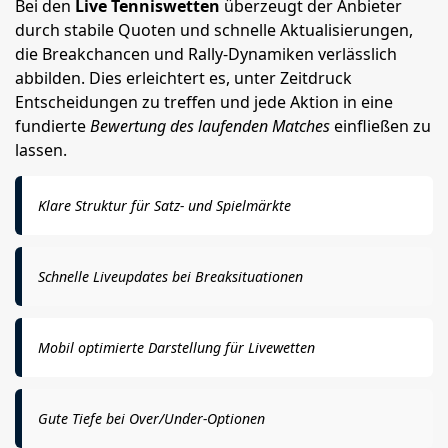
Bei den
Live Tenniswetten
überzeugt der Anbieter
durch stabile Quoten und schnelle Aktualisierungen,
die Breakchancen und Rally-Dynamiken verlässlich
abbilden. Dies erleichtert es, unter Zeitdruck
Entscheidungen zu treffen und jede Aktion in eine
fundierte
Bewertung des laufenden Matches
einfließen zu
lassen.
Klare Struktur für Satz- und Spielmärkte
Schnelle Liveupdates bei Breaksituationen
Mobil optimierte Darstellung für Livewetten
Gute Tiefe bei Over/Under-Optionen