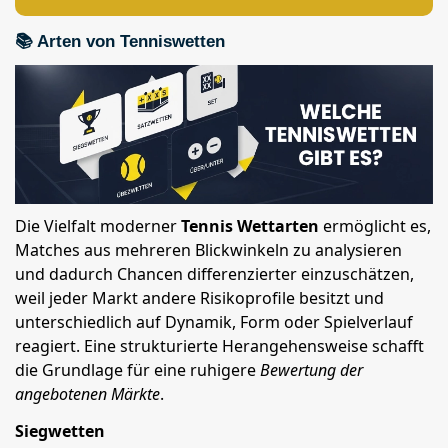
📚 Arten von Tenniswetten
Die Vielfalt moderner
Tennis Wettarten
ermöglicht es,
Matches aus mehreren Blickwinkeln zu analysieren
und dadurch Chancen differenzierter einzuschätzen,
weil jeder Markt andere Risikoprofile besitzt und
unterschiedlich auf Dynamik, Form oder Spielverlauf
reagiert. Eine strukturierte Herangehensweise schafft
die Grundlage für eine ruhigere
Bewertung der
angebotenen Märkte
.
Siegwetten