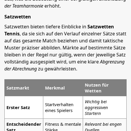
der Teamharmonie
erhöht.
Satzwetten
Satzwetten bieten tiefere Einblicke in
Satzwetten
Tennis
, da sie sich auf den Verlauf einzelner Sätze statt
auf das gesamte Match beziehen und damit taktische
Muster präziser abbilden. Märkte auf bestimmte Sätze
bleiben in der Regel nur gültig, wenn der jeweilige Satz
vollständig ausgespielt wird, um eine klare
Abgrenzung
der Abrechnung
zu gewährleisten.
Nutzen für
Satzmarkt
Merkmal
Wetten
Wichtig bei
Startverhalten
Erster Satz
aggressiven
eines Spielers
Startern
Entscheidender
Fitness & mentale
Relevant bei engen
Satz
Stärke
Duellen