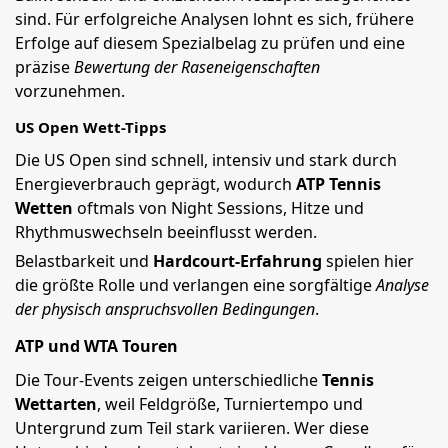
sind. Für erfolgreiche Analysen lohnt es sich, frühere
Erfolge auf diesem Spezialbelag zu prüfen und eine
präzise
Bewertung der Raseneigenschaften
vorzunehmen.
US Open Wett-Tipps
Die US Open sind schnell, intensiv und stark durch
Energieverbrauch geprägt, wodurch
ATP Tennis
Wetten
oftmals von Night Sessions, Hitze und
Rhythmuswechseln beeinflusst werden.
Belastbarkeit und
Hardcourt-Erfahrung
spielen hier
die größte Rolle und verlangen eine sorgfältige
Analyse
der physisch anspruchsvollen Bedingungen
.
ATP und WTA Touren
Die Tour-Events zeigen unterschiedliche
Tennis
Wettarten
, weil Feldgröße, Turniertempo und
Untergrund zum Teil stark variieren. Wer diese