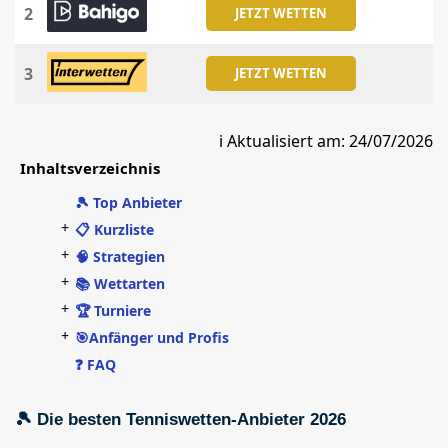
2
JETZT WETTEN
3
JETZT WETTEN
ℹ️
Aktualisiert am: 24/07/2026
Inhaltsverzeichnis
🎾 Top Anbieter
+
📋 Kurzliste
+
🧠 Strategien
+
📚 Wettarten
+
🏆 Turniere
+
🎯Anfänger und Profis
❓ FAQ
🎾 Die besten Tenniswetten-Anbieter 2026