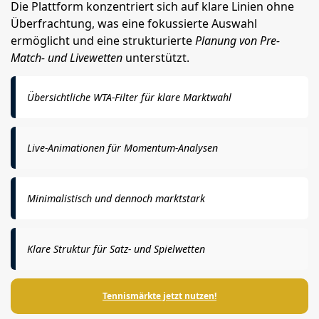
Die Plattform konzentriert sich auf klare Linien ohne
Überfrachtung, was eine fokussierte Auswahl
ermöglicht und eine strukturierte
Planung von Pre-
Match- und Livewetten
unterstützt.
Übersichtliche WTA-Filter für klare Marktwahl
Live-Animationen für Momentum-Analysen
Minimalistisch und dennoch marktstark
Klare Struktur für Satz- und Spielwetten
Tennismärkte jetzt nutzen!